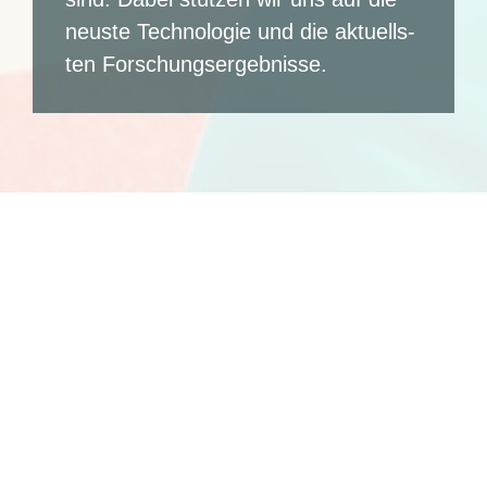
neus­te Tech­no­lo­gie und die aktu­ells­
ten Forschungsergebnisse.