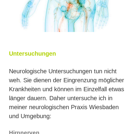
Unter­su­chun­gen
Neu­ro­lo­gi­sche Unter­su­chun­gen tun nicht
weh. Sie die­nen der Ein­gren­zung mög­li­cher
Krank­hei­ten und kön­nen im Ein­zel­fall etwas
län­ger dau­ern. Daher unter­su­che ich in
mei­ner neurologischen Praxis Wies­ba­den
und Umgebung:
Hirn­ner­ven