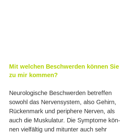
Mit wel­chen Beschwer­den kön­nen Sie
zu mir kommen?
Neu­ro­lo­gi­sche Beschwer­den betref­fen
sowohl das Ner­ven­sys­tem, also Gehirn,
Rücken­mark und peri­phe­re Ner­ven, als
auch die Mus­ku­la­tur. Die Sym­pto­me kön­
nen viel­fäl­tig und mit­un­ter auch sehr