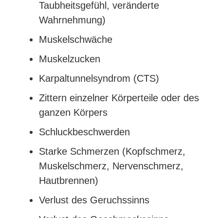
Taub­heits­ge­fühl, ver­än­der­te
Wahrnehmung)
Mus­kel­schwä­che
Mus­kel­zu­cken
Kar­pal­tun­nel­syn­drom (CTS)
Zit­tern ein­zel­ner Kör­per­tei­le oder des
gan­zen Körpers
Schluck­be­schwer­den
Star­ke Schmer­zen (Kopf­schmerz,
Mus­kel­schmerz, Ner­ven­schmerz,
Hautbrennen)
Ver­lust des Geruchssinns