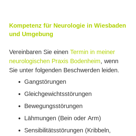
Kom­pe­tenz für Neu­ro­lo­gie in Wies­ba­den
und Umgebung
Ver­ein­ba­ren Sie einen
Ter­min in mei­ner
neurologischen Praxis Boden­heim
, wenn
Sie unter fol­gen­den Beschwer­den leiden.
Gang­stö­run­gen
Gleich­ge­wichts­stö­run­gen
Bewe­gungs­stö­run­gen
Läh­mun­gen (Bein oder Arm)
Sen­si­bi­li­täts­stö­run­gen (Krib­beln,