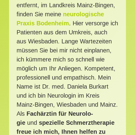
ent­fernt, im Land­kreis Mainz-Bingen,
fin­den Sie mei­ne
neu­ro­lo­gi­sche
Praxis Boden­heim
. Hier ver­sor­ge ich
Pati­en­ten aus dem Umkreis, auch
aus Wies­ba­den. Lan­ge War­te­zei­ten
müs­sen Sie bei mir nicht ein­pla­nen,
ich küm­me­re mich so schnell wie
mög­lich um Ihr Anlie­gen. Kom­pe­tent,
pro­fes­sio­nell und empa­thisch. Mein
Name ist Dr. med. Danie­la Bur­kart
und ich bin Neu­ro­lo­gin im Kreis
Mainz-Bingen, Wies­ba­den und Mainz.
Als
Fach­ärz­tin für Neu­ro­lo­
gie
und
spe­zi­el­le Schmerz­the­ra­pie
freue ich mich, Ihnen hel­fen zu