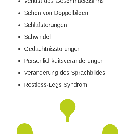
Ver­lust des Geschmackssinns
Sehen von Doppelbilden
Schlaf­stö­run­gen
Schwin­del
Gedächt­nis­stö­run­gen
Per­sön­lich­keits­ver­än­de­run­gen
Ver­än­de­rung des Sprachbildes
Restless-Legs Syn­drom