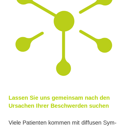
Las­sen Sie uns gemein­sam nach den
Ursa­chen Ihrer Beschwer­den suchen
Vie­le Pati­en­ten kom­men mit dif­fu­sen Sym­