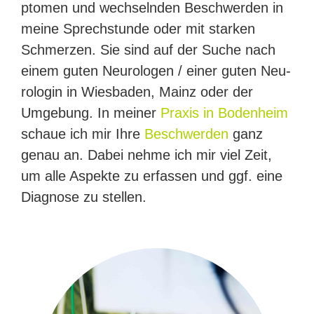
pto­men und wech­seln­den Beschwer­den in
mei­ne Sprech­stun­de oder mit star­ken
Schmer­zen. Sie sind auf der Suche nach
einem guten Neu­ro­lo­gen / einer guten Neu­
ro­lo­gin in Wies­ba­den, Mainz oder der
Umge­bung. In mei­ner
Praxis in Boden­heim
schaue ich mir Ihre
Beschwer­den
ganz
genau an. Dabei neh­me ich mir viel Zeit,
um alle Aspek­te zu erfas­sen und ggf. eine
Dia­gno­se zu stellen.