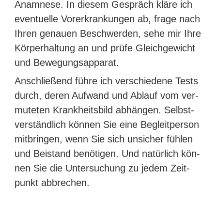
Ana­mne­se. In die­sem Gespräch klä­re ich
even­tu­el­le Vor­er­kran­kun­gen ab, fra­ge nach
Ihren genau­en Beschwer­den, sehe mir Ihre
Kör­per­hal­tung an und prü­fe Gleich­ge­wicht
und Bewegungsapparat.
Anschlie­ßend füh­re ich ver­schie­de­ne Tests
durch, deren Auf­wand und Ablauf vom ver­
mu­te­ten Krank­heits­bild abhän­gen. Selbst­
ver­ständ­lich kön­nen Sie eine Begleit­per­son
mit­brin­gen, wenn Sie sich unsi­cher füh­len
und Bei­stand benö­ti­gen. Und natür­lich kön­
nen Sie die Unter­su­chung zu jedem Zeit­
punkt abbrechen.