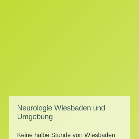
Neu­ro­lo­gie Wies­ba­den und
Umgebung
Kei­ne hal­be Stun­de von Wies­ba­den