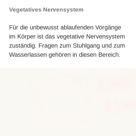
Vege­ta­ti­ves Nervensystem
Für die unbe­wusst ablau­fen­den Vor­gän­ge
im Kör­per ist das vege­ta­ti­ve Ner­ven­sys­tem
zustän­dig. Fra­gen zum Stuhl­gang und zum
Was­ser­las­sen gehö­ren in die­sen Bereich.