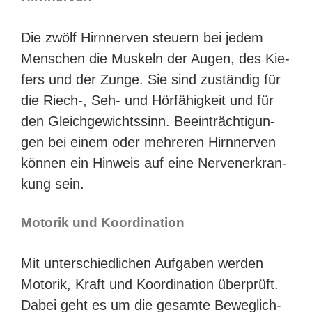
Die zwölf Hirn­ner­ven steu­ern bei jedem
Men­schen die Mus­keln der Augen, des Kie­
fers und der Zun­ge. Sie sind zustän­dig für
die Riech‑, Seh- und Hör­fä­hig­keit und für
den Gleich­ge­wichts­sinn. Beein­träch­ti­gun­
gen bei einem oder meh­re­ren Hirn­ner­ven
kön­nen ein Hin­weis auf eine Ner­ven­er­kran­
kung sein.
Moto­rik und Koordination
Mit unter­schied­li­chen Auf­ga­ben wer­den
Moto­rik, Kraft und Koor­di­na­ti­on über­prüft.
Dabei geht es um die gesam­te Beweg­lich­