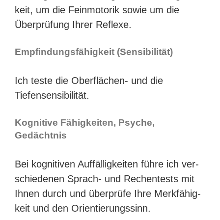
keit, um die Fein­mo­to­rik sowie um die
Über­prü­fung Ihrer Reflexe.
Emp­fin­dungs­fä­hig­keit (Sen­si­bi­li­tät)
Ich tes­te die Oberflächen- und die
Tiefensensibilität.
Kogni­ti­ve Fähig­kei­ten, Psy­che,
Gedächtnis
Bei kogni­ti­ven Auf­fäl­lig­kei­ten füh­re ich ver­
schie­de­nen Sprach- und Rechen­tests mit
Ihnen durch und über­prü­fe Ihre Merk­fä­hig­
keit und den Orientierungssinn.