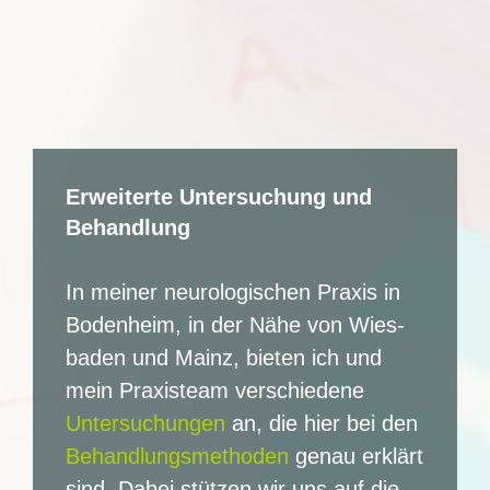
Erwei­ter­te Unter­su­chung und
Behandlung
In mei­ner neurologischen Praxis in
Boden­heim, in der Nähe von Wies­
ba­den und Mainz, bie­ten ich und
mein Pra­xis­team ver­schie­de­ne
Unter­su­chun­gen
an, die hier bei den
Behand­lungs­me­tho­den
genau erklärt
sind. Dabei stüt­zen wir uns auf die