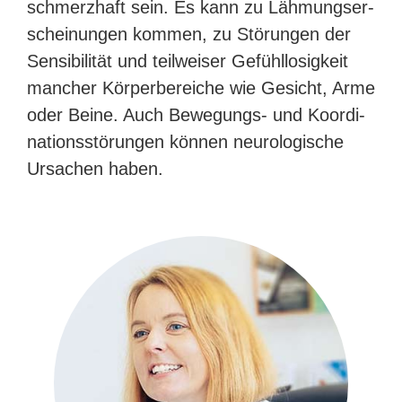
schmerz­haft sein. Es kann zu Läh­mungs­er­
schei­nun­gen kom­men, zu Stö­run­gen der
Sen­si­bi­li­tät und teil­wei­ser Gefühl­lo­sig­keit
man­cher Kör­per­be­rei­che wie Gesicht, Arme
oder Bei­ne. Auch Bewegungs- und Koor­di­
na­ti­ons­stö­run­gen kön­nen neu­ro­lo­gi­sche
Ursa­chen haben.